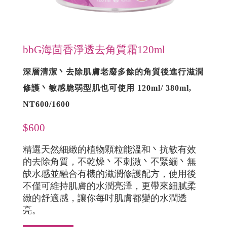
bbG海茴香淨透去角質霜120ml
深層清潔丶去除肌膚老廢多餘的角質後進行滋潤
修護丶敏感脆弱型肌也可使用 120ml/ 380ml,
NT600/1600
$600
精選天然細緻的植物顆粒能溫和丶抗敏有效
的去除角質，不乾燥丶不刺激丶不緊繃丶無
缺水感並融合有機的滋潤修護配方，使用後
不僅可維持肌膚的水潤亮澤，更帶來細膩柔
緻的舒適感，讓你每吋肌膚都變的水潤透
亮。